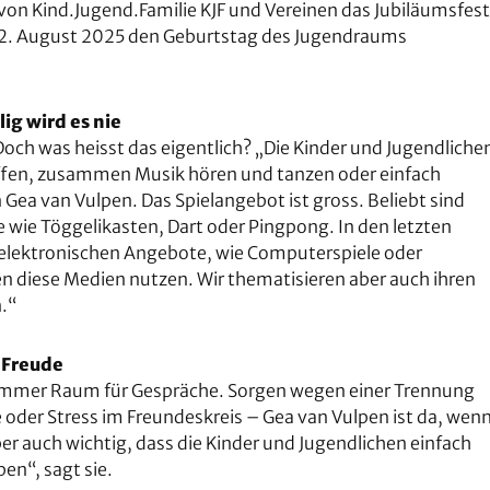
 von Kind.Jugend.Familie KJF und Vereinen das Jubiläumsfest
 22. August 2025 den Geburtstag des Jugendraums
lig wird es nie
. Doch was heisst das eigentlich? „Die Kinder und Jugendliche
reffen, zusammen Musik hören und tanzen oder einfach
n Gea van Vulpen. Das Spielangebot ist gross. Beliebt sind
e wie Töggelikasten, Dart oder Pingpong. In den letzten
elektronischen Angebote, wie Computerspiele oder
n diese Medien nutzen. Wir thematisieren aber auch ihren
.“
 Freude
 immer Raum für Gespräche. Sorgen wegen einer Trennung
e oder Stress im Freundeskreis – Gea van Vulpen ist da, wen
er auch wichtig, dass die Kinder und Jugendlichen einfach
en“, sagt sie.