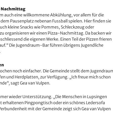
a-Nachmittag
 auch eine willkommene Abkühlung, vor allem für die
 dem Pausenplatz nebenan Fussball spielen. Hier finden sie
auch kleine Snacks wie Pommes, Schleckzeug oder
zu organisieren wir einen Pizza-Nachmittag. Da backen wir
hliessend die eigenen Werke. Einen Teil der Pizzen frieren
f auf.“ Die Jugendraum-Bar führen übrigens Jugendliche
.
en
Kochen noch einfacher. Die Gemeinde stellt dem Jugendrau
en und Herdplatten, zur Verfügung. „Ich freue mich schon
nde“, sagt Gea van Vulpen.
 immer wieder Unterstützung. „Die Menschen in Lupsingen
ut erhaltenen Pingpongtisch oder ein schönes Ledersofa
Verbundenheit mit der Gemeinde zeigt sich Gea van Vulpen