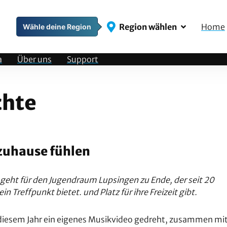
Region wählen
Home
Wähle deine Region
a
Über uns
Support
chte
 zuhause fühlen
r geht für den Jugendraum Lupsingen zu Ende, der seit 20
n Treffpunkt bietet. und Platz für ihre Freizeit gibt.
 diesem Jahr ein eigenes Musikvideo gedreht, zusammen mi