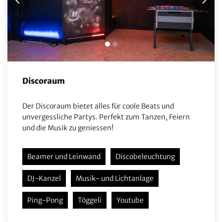
Discoraum
Der Discoraum bietet alles für coole Beats und
unvergessliche Partys. Perfekt zum Tanzen, Feiern
und die Musik zu geniessen!
Beamer und Leinwand
Discobeleuchtung
DJ-Kanzel
Musik- und Lichtanlage
Ping-Pong
Töggeli
Youtube