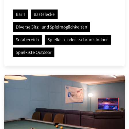
Bar 1
Bastelecke
Diverse Sitz- und Spielmöglichkeiten
Sofabereich
Spielkiste oder -schrank Indoor
Spielkiste Outdoor