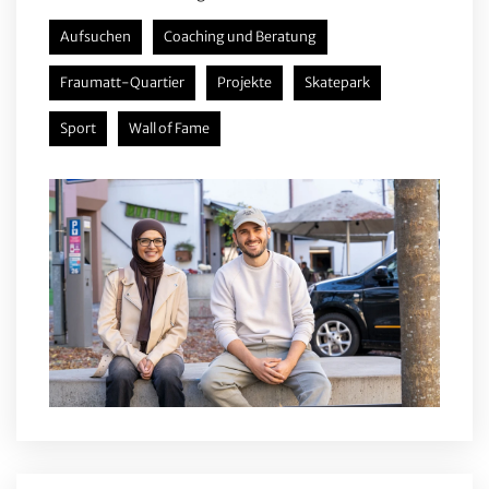
Aufsuchen
Coaching und Beratung
Fraumatt-Quartier
Projekte
Skatepark
Sport
Wall of Fame