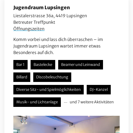
Jugendraum Lupsingen
Liestalerstrasse 36a, 4419 Lupsingen
Betreuter Treffpunkt
Öffnungszeiten
Komm vorbei und lass dich überraschen – im
Jugendraum Lupsingen wartet immer etwas
Besonderes auf dich.
Bar 1
Bastelecke
Beamer und Leinwand
Billard
Discobeleuchtung
Diverse Sitz- und Spielmöglichkeiten
DJ-Kanzel
Musik- und Lichtanlage
und 7 weitere Aktivitäten