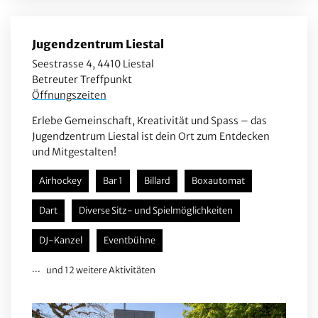
Jugendzentrum Liestal
Seestrasse 4, 4410 Liestal
Betreuter Treffpunkt
Öffnungszeiten
Erlebe Gemeinschaft, Kreativität und Spass – das
Jugendzentrum Liestal ist dein Ort zum Entdecken
und Mitgestalten!
Airhockey
Bar 1
Billard
Boxautomat
Dart
Diverse Sitz- und Spielmöglichkeiten
DJ-Kanzel
Eventbühne
und 12 weitere Aktivitäten