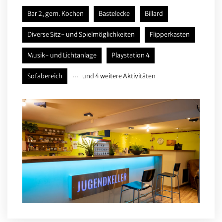
Bar 2, gem. Kochen
Bastelecke
Billard
Diverse Sitz- und Spielmöglichkeiten
Flipperkasten
Musik- und Lichtanlage
Playstation 4
Sofabereich
und 4 weitere Aktivitäten