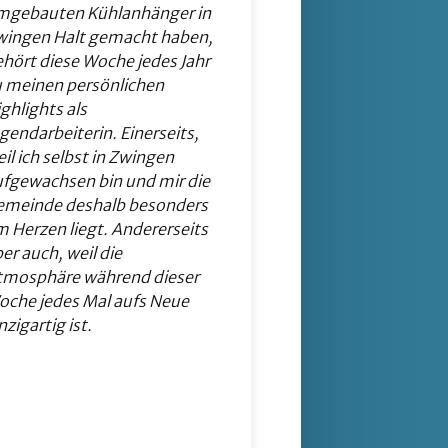
mgebauten Kühlanhänger in
wingen Halt gemacht haben,
hört diese Woche jedes Jahr
u meinen persönlichen
ghlights als
gendarbeiterin. Einerseits,
il ich selbst in Zwingen
ufgewachsen bin und mir die
emeinde deshalb besonders
 Herzen liegt. Andererseits
er auch, weil die
tmosphäre während dieser
oche jedes Mal aufs Neue
nzigartig ist.