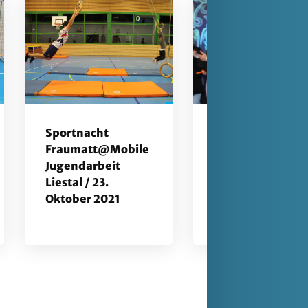
Sportnacht
30 Jahre
Fraumatt@Mobile
Jugendzentrum
Jugendarbeit
Liestal / 21.
Liestal / 23.
September 2021
Oktober 2021