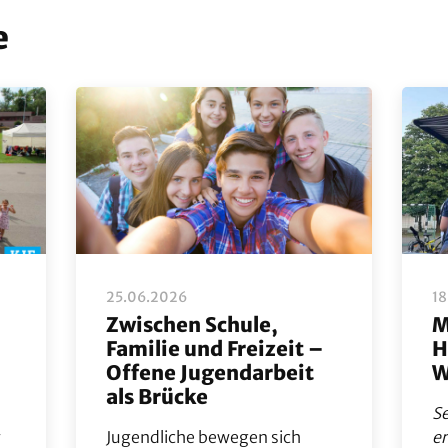
e
25.06.2026
1
Zwischen Schule,
M
Familie und Freizeit –
H
Offene Jugendarbeit
W
als Brücke
Se
Jugendliche bewegen sich
e