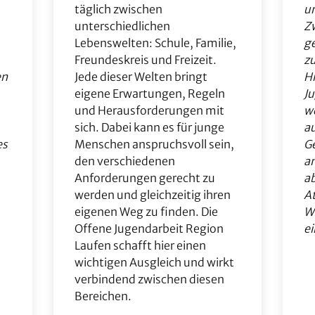
täglich zwischen
u
unterschiedlichen
Z
.
Lebenswelten: Schule, Familie,
ge
Freundeskreis und Freizeit.
z
en
Jede dieser Welten bringt
Hi
eigene Erwartungen, Regeln
Ju
und Herausforderungen mit
we
sich. Dabei kann es für junge
a
es
Menschen anspruchsvoll sein,
G
den verschiedenen
am
Anforderungen gerecht zu
ab
werden und gleichzeitig ihren
A
eigenen Weg zu finden. Die
W
Offene Jugendarbeit Region
ei
Laufen schafft hier einen
wichtigen Ausgleich und wirkt
verbindend zwischen diesen
Bereichen.