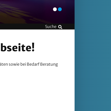
KJF-Jugend bie
bseite!
äten sowie bei Bedarf Beratung