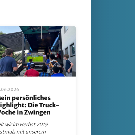
8.06.2026
ein persönliches
ighlight: Die Truck-
oche in Zwingen
it wir im Herbst 2019
rstmals mit unserem