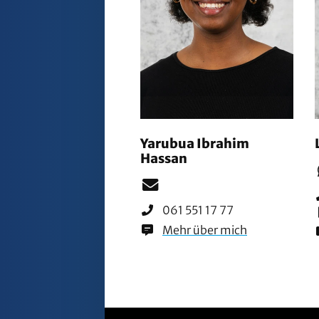
Yarubua Ibrahim
Hassan
061 551 17 77
Mehr über mich