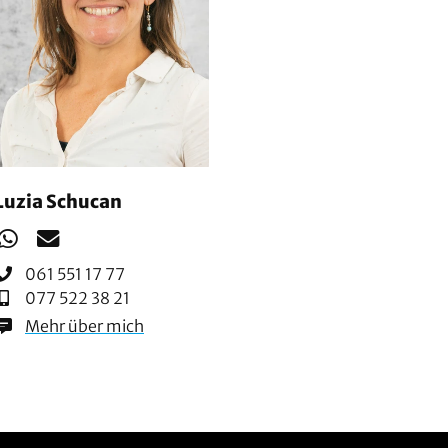
Luzia Schucan
061 551 17 77
077 522 38 21
Mehr über mich